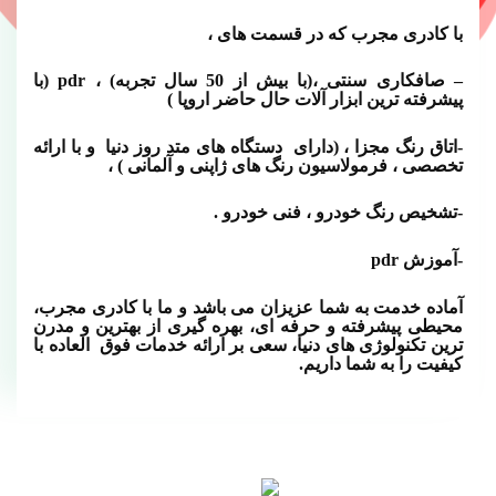
با کادری مجرب که در قسمت های ،
– صافکاری سنتی ،(با بیش از 50 سال تجربه) ، pdr (با
پیشرفته ترین ابزار آلات حال حاضر اروپا )
-اتاق رنگ مجزا ، (دارای دستگاه های متد روز دنیا و با ارائه
تخصصی ، فرمولاسیون رنگ های ژاپنی و آلمانی ) ،
-تشخیص رنگ خودرو ، فنی خودرو .
-آموزش pdr
آماده خدمت به شما عزیزان می باشد و ما با کادری مجرب،
محیطی پیشرفته و حرفه ای، بهره گیری از بهترین و مدرن
ترین تکنولوژی های دنیا، سعی بر ارائه خدمات فوق العاده با
کیفیت را به شما داریم.