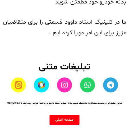
بدنه خودرو خود مطمئن شوید
ما در کلینیک استاد داوود قسمتی را برای متقاضیان
عزیز برای این امر مهیا کرده ایم .
تبلیغات متنی
تمامی حقوق این وبسایت متعلق به کلینیک ترمیم بدنه خودرو استاد داوود می باشد | طراحی وبسایت با meryjump.ir
صفحه اصلی